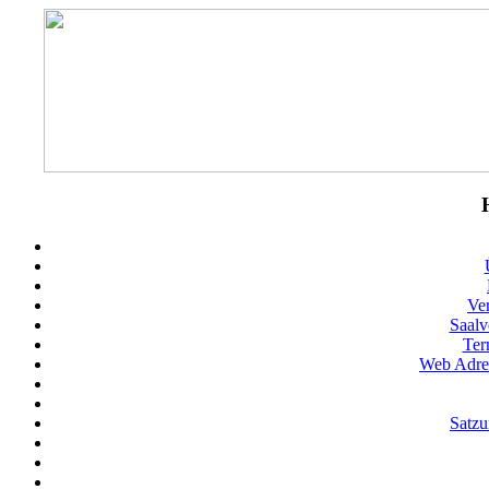
Ve
Saalv
Ter
Web Adres
Satz